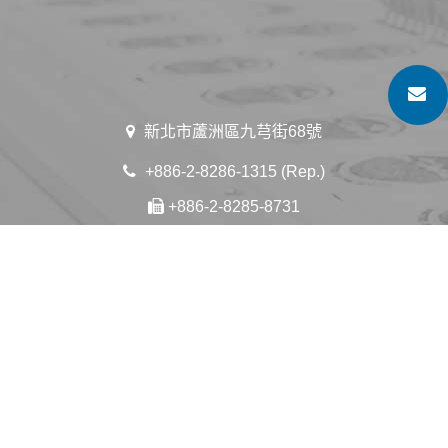
新北市蘆洲區九芎街68號
+886-2-8286-1315 (Rep.)
+886-2-8285-8731
sales@embroidered-badge.com
歡迎在 LinkedIn / IG 上關注我們
Linked In
Instagram:patchmaker.taiwan
facebook